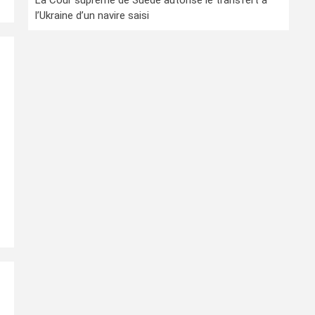
La Cour suprême de Suède autorise le transfert à
l’Ukraine d’un navire saisi