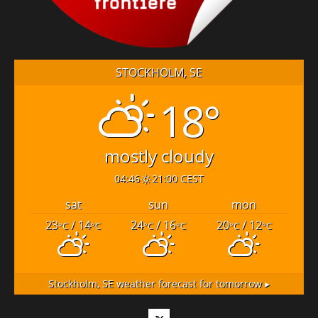
STOCKHOLM, SE
18°
mostly cloudy
04:46
21:00 CEST
sat
sun
mon
23
/ 14
24
/ 16
20
/ 12
°C
°C
°C
°C
°C
°C
Stockholm, SE
weather forecast for tomorrow ▸
Twitter