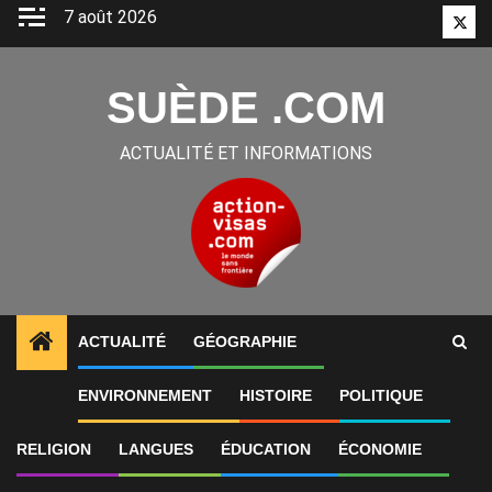
Aller
7 août 2026
Twitt
au
contenu
SUÈDE .COM
ACTUALITÉ ET INFORMATIONS
ACTUALITÉ
GÉOGRAPHIE
ENVIRONNEMENT
HISTOIRE
POLITIQUE
International
Qualifs CDM Europe : la
RELIGION
LANGUES
ÉDUCATION
ÉCONOMIE
Suisse se rapproche de