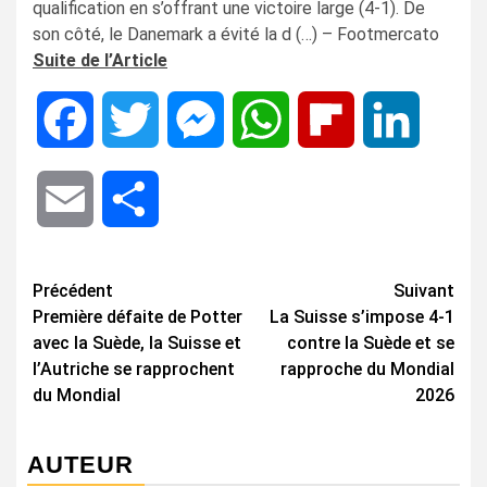
qualification en s’offrant une victoire large (4-1). De
son côté, le Danemark a évité la d (…) – Footmercato
Suite de l’Article
Facebook
Twitter
Messenger
WhatsApp
Flipboard
LinkedIn
Email
Share
Navigation
Précédent
Suivant
Première défaite de Potter
La Suisse s’impose 4-1
d’article
avec la Suède, la Suisse et
contre la Suède et se
l’Autriche se rapprochent
rapproche du Mondial
du Mondial
2026
AUTEUR